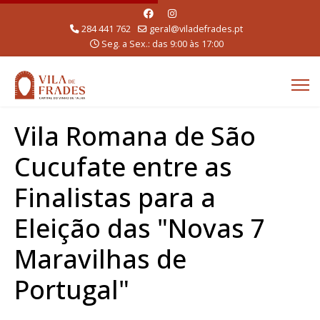
284 441 762
geral@viladefrades.pt
Seg. a Sex.: das 9:00 às 17:00
Vila Romana de São
Cucufate entre as
Finalistas para a
Eleição das "Novas 7
Maravilhas de
Portugal"