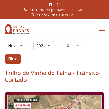
284 441 762
geral@viladefrades.pt
Seg. a Sex.: das 9:00 às 17:00
Filtros
Mês
Ano
Qtd. a exibir
Filtro
Trilho do Vinho de Talha - Trânsito
Cortado