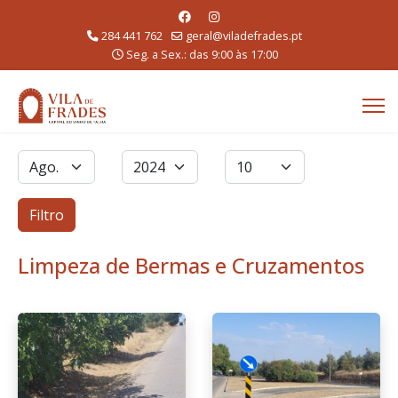
284 441 762
geral@viladefrades.pt
Seg. a Sex.: das 9:00 às 17:00
Filtros
Mês
Ano
Qtd. a exibir
Filtro
Limpeza de Bermas e Cruzamentos