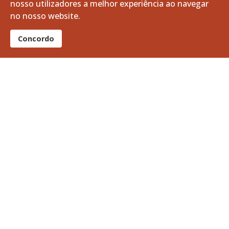
nosso utilizadores a melhor experiência ao navegar
07 agosto 2026
no nosso website.
Apoio à Divulgação: Recrutamento da Guarda Nacional Republicana
Concordo
06 agosto 2026
A Volta a Portugal em Bicicleta passa pelo Baixo Alentejo
06 agosto 2026
Limpeza e Manutenção dos Tanques do Ribeiro da Vila
05 agosto 2026
Curso Profissional de Bombeiro: O teu futuro pode começar aqui!
05 agosto 2026
Notícias + lidas
Vitifrades
Campanha de Vacinação Antirrábica