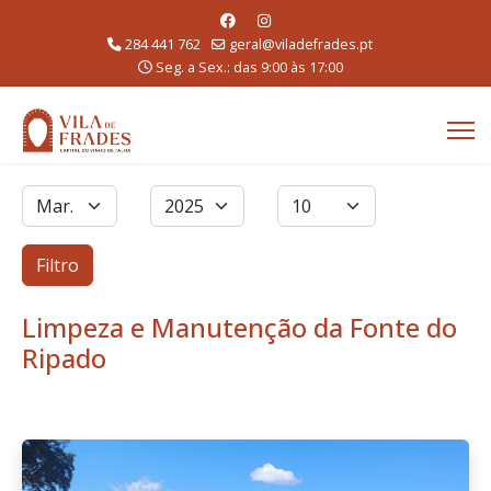
284 441 762
geral@viladefrades.pt
Seg. a Sex.: das 9:00 às 17:00
Filtros
Mês
Ano
Qtd. a exibir
Filtro
Limpeza e Manutenção da Fonte do
Ripado