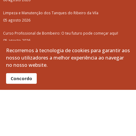
Limpeza e Manutenção dos Tanques do Ribeiro da Vila
05 agosto 2026
Curso Profissional de Bombeiro: O teu futuro pode começar aqui!
05 agosto 2026
Recorremos à tecnologia de cookies para garantir aos
Junta de Freguesia de Vila de Frades Adjudica Projeto para Novo
nosso utilizadores a melhor experiência ao navegar
Loteamento Habitacional
no nosso website.
01 agosto 2026
Concordo
Notícias + lidas
Vitifrades
Campanha de Vacinação Antirrábica
Empreitada de Reabilitação das Entradas de Vila de Frades
Luar d'Agosto 2025: Como foi?