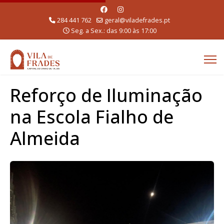
284 441 762
geral@viladefrades.pt
Seg. a Sex.: das 9:00 às 17:00
Reforço de Iluminação
na Escola Fialho de
Almeida