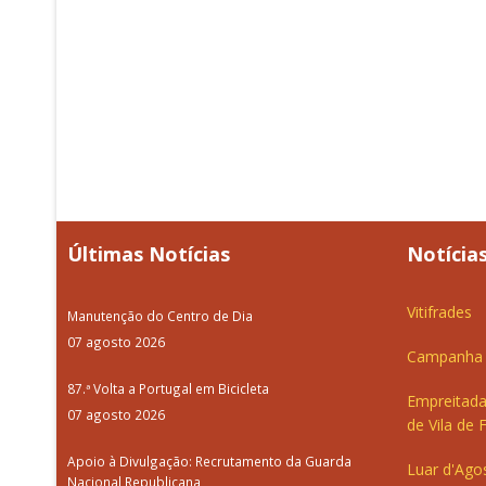
Últimas Notícias
Notícias
Vitifrades
Manutenção do Centro de Dia
07 agosto 2026
Campanha d
87.ª Volta a Portugal em Bicicleta
Empreitada
07 agosto 2026
de Vila de 
Apoio à Divulgação: Recrutamento da Guarda
Luar d'Ago
Nacional Republicana