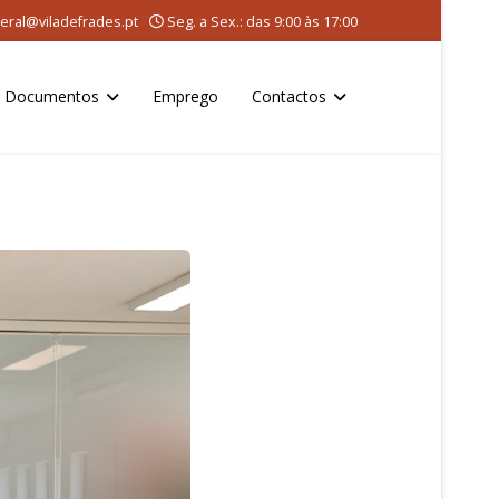
eral@viladefrades.pt
Seg. a Sex.: das 9:00 às 17:00
Documentos
Emprego
Contactos