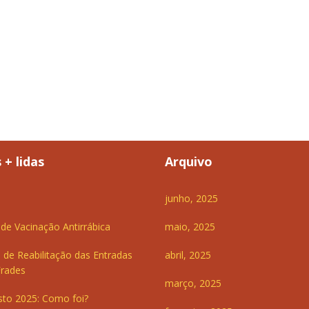
 + lidas
Arquivo
junho, 2025
e Vacinação Antirrábica
maio, 2025
 de Reabilitação das Entradas
abril, 2025
Frades
março, 2025
sto 2025: Como foi?