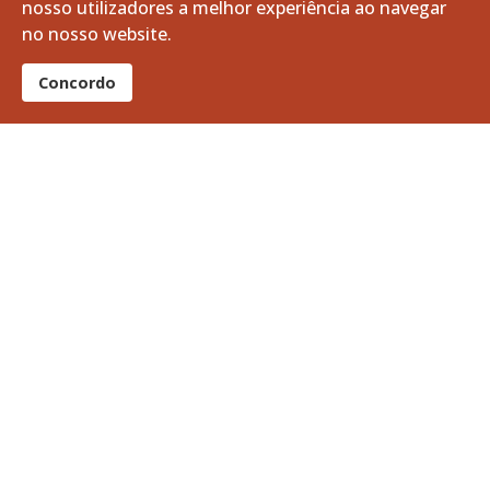
nosso utilizadores a melhor experiência ao navegar
07 agosto 2026
no nosso website.
Apoio à Divulgação: Recrutamento da Guarda Nacional Republicana
Concordo
06 agosto 2026
A Volta a Portugal em Bicicleta passa pelo Baixo Alentejo
06 agosto 2026
Limpeza e Manutenção dos Tanques do Ribeiro da Vila
05 agosto 2026
Curso Profissional de Bombeiro: O teu futuro pode começar aqui!
05 agosto 2026
Notícias + lidas
Vitifrades
Campanha de Vacinação Antirrábica