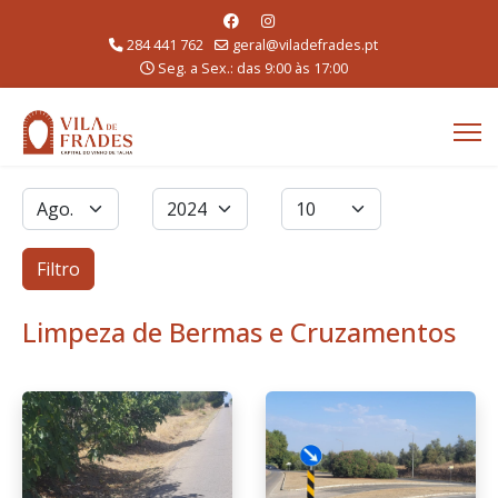
284 441 762
geral@viladefrades.pt
Seg. a Sex.: das 9:00 às 17:00
Filtros
Mês
Ano
Qtd. a exibir
Filtro
Limpeza de Bermas e Cruzamentos