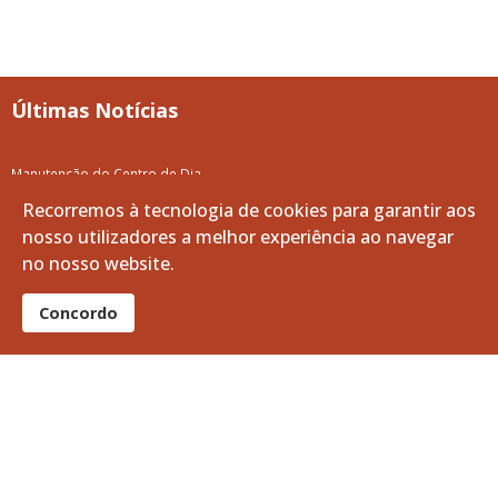
Últimas Notícias
Manutenção do Centro de Dia
07 agosto 2026
Recorremos à tecnologia de cookies para garantir aos
nosso utilizadores a melhor experiência ao navegar
87.ª Volta a Portugal em Bicicleta
no nosso website.
07 agosto 2026
Concordo
Apoio à Divulgação: Recrutamento da Guarda Nacional Republicana
06 agosto 2026
A Volta a Portugal em Bicicleta passa pelo Baixo Alentejo
06 agosto 2026
Limpeza e Manutenção dos Tanques do Ribeiro da Vila