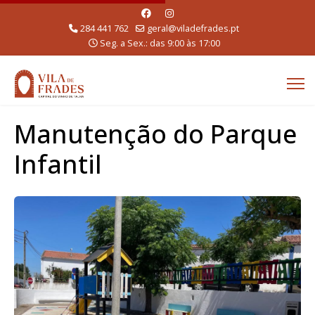
284 441 762
geral@viladefrades.pt
Seg. a Sex.: das 9:00 às 17:00
Manutenção do Parque
Infantil