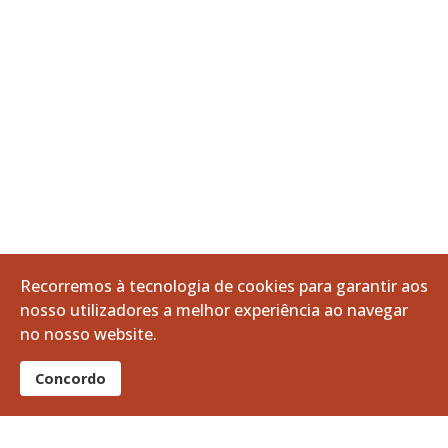
Recorremos à tecnologia de cookies para garantir aos
nosso utilizadores a melhor experiência ao navegar
Últimas Notícias
no nosso website.
Apoio à Divulgação: Recrutamento da Guarda Nacional Republicana
Concordo
06 agosto 2026
A Volta a Portugal em Bicicleta passa pelo Baixo Alentejo