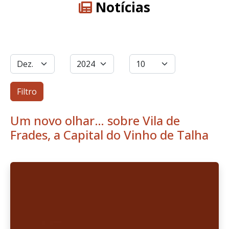
Notícias
Filtros
Mês
Ano
Qtd. a exibir
Filtro
Um novo olhar… sobre Vila de
Frades, a Capital do Vinho de Talha