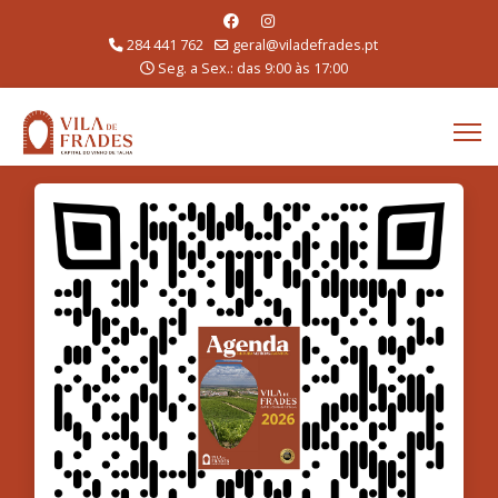
284 441 762
geral@viladefrades.pt
Seg. a Sex.: das 9:00 às 17:00