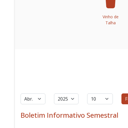
Vinho de
Talha
Filtros
Mês
Ano
Qtd. a exibir
F
Boletim Informativo Semestral