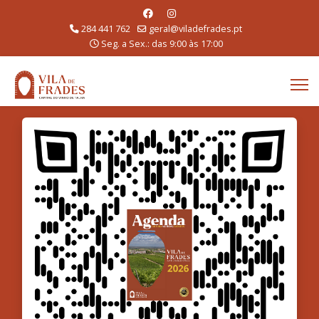
284 441 762
geral@viladefrades.pt
Seg. a Sex.: das 9:00 às 17:00