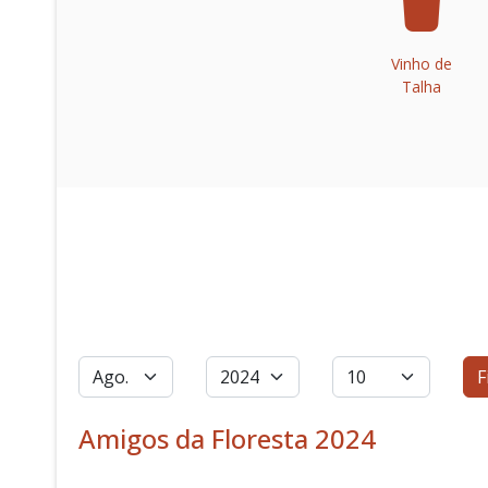
Vinho de
Talha
Filtros
Mês
Ano
Qtd. a exibir
F
Amigos da Floresta 2024