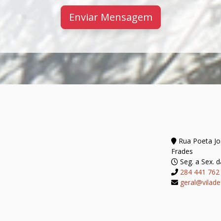
Enviar Mensagem
Rua Poeta Joã
Frades
Seg. a Sex. d
284 441 762
geral@vilade