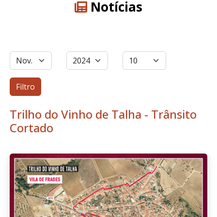
Notícias
Filtros
Mês
Ano
Qtd. a exibir
Filtro
Trilho do Vinho de Talha - Trânsito
Cortado