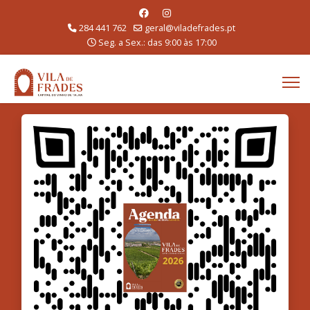
284 441 762
geral@viladefrades.pt
Seg. a Sex.: das 9:00 às 17:00