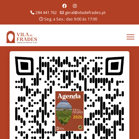
284 441 762
geral@viladefrades.pt
Seg. a Sex.: das 9:00 às 17:00