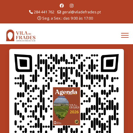
284 441 762
geral@viladefrades.pt
Seg. a Sex.: das 9:00 às 17:00