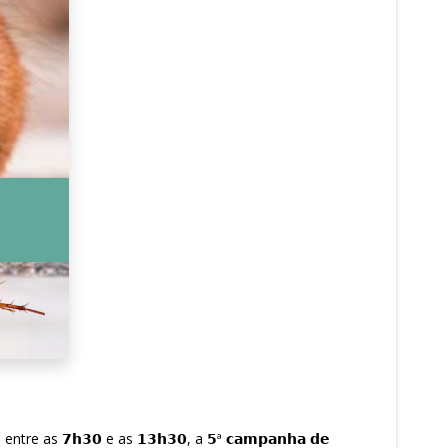
 as 𝟳𝗵𝟯𝟬 e as 𝟭𝟯𝗵𝟯𝟬, a 𝟱ª 𝗰𝗮𝗺𝗽𝗮𝗻𝗵𝗮 𝗱𝗲