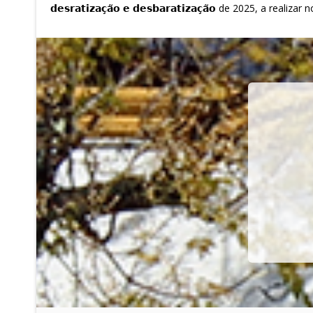
𝗱𝗲𝘀𝗿𝗮𝘁𝗶𝘇𝗮𝗰̧𝗮̃𝗼 𝗲 𝗱𝗲𝘀𝗯𝗮𝗿𝗮𝘁𝗶𝘇𝗮𝗰̧𝗮̃𝗼 de 20