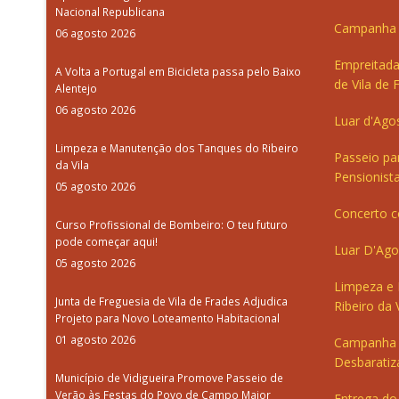
Nacional Republicana
Campanha d
06 agosto 2026
Empreitada
A Volta a Portugal em Bicicleta passa pelo Baixo
de Vila de 
Alentejo
06 agosto 2026
Luar d'Ago
Limpeza e Manutenção dos Tanques do Ribeiro
Passeio pa
da Vila
Pensionista
05 agosto 2026
Concerto c
Curso Profissional de Bombeiro: O teu futuro
pode começar aqui!
Luar D'Ago
05 agosto 2026
Limpeza e
Junta de Freguesia de Vila de Frades Adjudica
Ribeiro da V
Projeto para Novo Loteamento Habitacional
01 agosto 2026
Campanha 
Desbaratiz
Município de Vidigueira Promove Passeio de
Verão às Festas do Povo de Campo Maior
Entrega do 