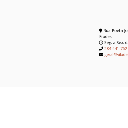
Rua Poeta Joã
Frades
Seg. a Sex. d
284 441 762
geral@vilade