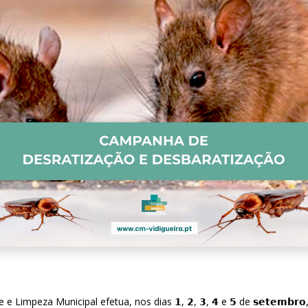
peza Municipal efetua, nos dias 𝟭, 𝟮, 𝟯, 𝟰 e 𝟱 de 𝘀𝗲𝘁𝗲𝗺𝗯𝗿𝗼, entre