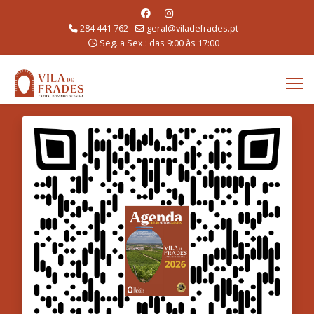
284 441 762
geral@viladefrades.pt
Seg. a Sex.: das 9:00 às 17:00