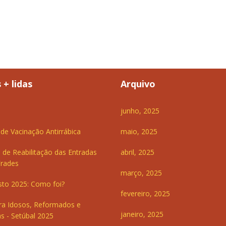
 + lidas
Arquivo
junho, 2025
e Vacinação Antirrábica
maio, 2025
 de Reabilitação das Entradas
abril, 2025
Frades
março, 2025
sto 2025: Como foi?
fevereiro, 2025
ra Idosos, Reformados e
janeiro, 2025
s - Setúbal 2025