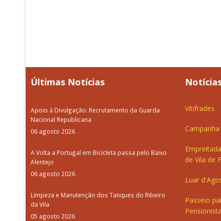
Últimas Notícias
Notícias
Vitifrades
Apoio à Divulgação: Recrutamento da Guarda
Nacional Republicana
Campanha d
06 agosto 2026
Empreitada
A Volta a Portugal em Bicicleta passa pelo Baixo
de Vila de 
Alentejo
06 agosto 2026
Luar d'Ago
Limpeza e Manutenção dos Tanques do Ribeiro
Passeio pa
da Vila
Pensionista
05 agosto 2026