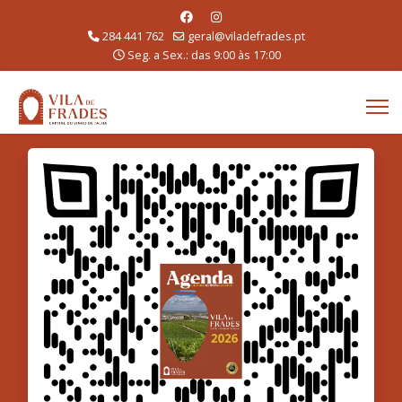
284 441 762
geral@viladefrades.pt
Seg. a Sex.: das 9:00 às 17:00