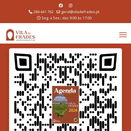
284 441 762
geral@viladefrades.pt
Seg. a Sex.: das 9:00 às 17:00