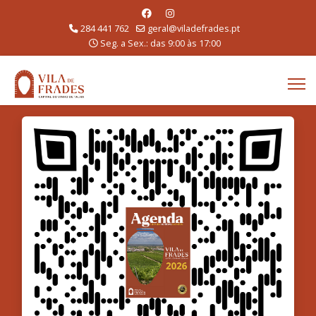
284 441 762
geral@viladefrades.pt
Seg. a Sex.: das 9:00 às 17:00