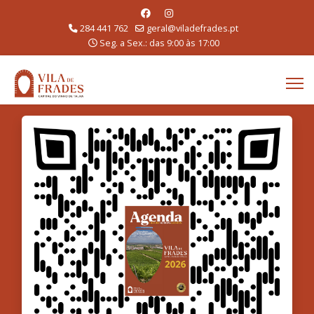
284 441 762
geral@viladefrades.pt
Seg. a Sex.: das 9:00 às 17:00