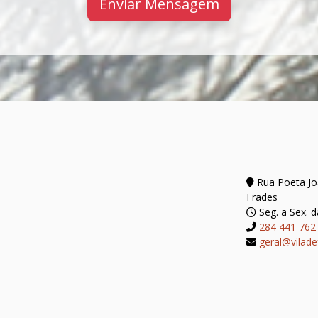
Enviar Mensagem
Rua Poeta Joã
Frades
Seg. a Sex. d
284 441 762
geral@vilade