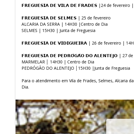
𝗙𝗥𝗘𝗚𝗨𝗘𝗦𝗜𝗔 𝗗𝗘 𝗩𝗜𝗟𝗔 𝗗𝗘 𝗙𝗥𝗔𝗗𝗘𝗦 |24 de fevere
𝗙𝗥𝗘𝗚𝗨𝗘𝗦𝗜𝗔 𝗗𝗘 𝗦𝗘𝗟𝗠𝗘𝗦 | 25 de fevereiro
ALCARIA DA SERRA | 14H30 |Centro de Dia
SELMES | 15H30 | Junta de Freguesia
𝗙𝗥𝗘𝗚𝗨𝗘𝗦𝗜𝗔 𝗗𝗘 𝗩𝗜𝗗𝗜𝗚𝗨𝗘𝗜𝗥𝗔 | 26 de fevereiro 
𝗙𝗥𝗘𝗚𝗨𝗘𝗦𝗜𝗔 𝗗𝗘 𝗣𝗘𝗗𝗥𝗢́𝗚𝗔̃𝗢 𝗗𝗢 𝗔𝗟𝗘𝗡𝗧𝗘𝗝𝗢 | 27 
MARMELAR │ 14H30 | Centro de Dia
PEDRÓGÃO DO ALENTEJO │15H30 |Junta de Freguesia
Para o atendimento em Vila de Frades, Selmes, Alcaria d
Dia.