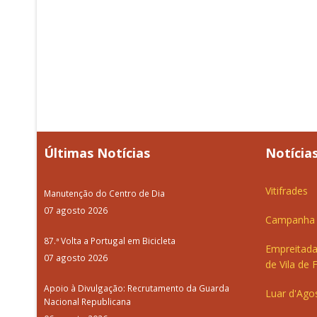
Últimas Notícias
Notícias
Vitifrades
Manutenção do Centro de Dia
07 agosto 2026
Campanha d
87.ª Volta a Portugal em Bicicleta
Empreitada
07 agosto 2026
de Vila de 
Apoio à Divulgação: Recrutamento da Guarda
Luar d'Ago
Nacional Republicana