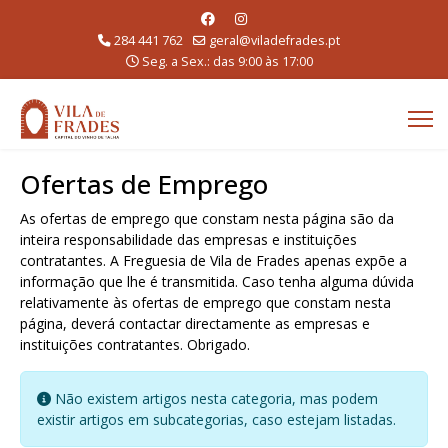
284 441 762
geral@viladefrades.pt
Seg. a Sex.: das 9:00 às 17:00
Ofertas de Emprego
As ofertas de emprego que constam nesta página são da
inteira responsabilidade das empresas e instituições
contratantes. A Freguesia de Vila de Frades apenas expõe a
informação que lhe é transmitida. Caso tenha alguma dúvida
relativamente às ofertas de emprego que constam nesta
página, deverá contactar directamente as empresas e
instituições contratantes. Obrigado.
Informação
Não existem artigos nesta categoria, mas podem
existir artigos em subcategorias, caso estejam listadas.