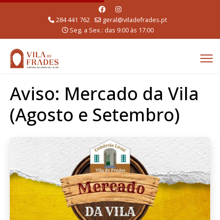
284 441 762
geral@viladefrades.pt
Seg. a Sex.: das 9:00 às 17:00
Aviso: Mercado da Vila
(Agosto e Setembro)