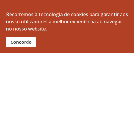
março, 2025
Recorremos à tecnologia de cookies para garantir aos
nosso utilizadores a melhor experiência ao navegar
fevereiro, 2025
no nosso website.
janeiro, 2025
Concordo
dezembro, 2024
novembro, 2024
outubro, 2024
setembro, 2024
agosto, 2024
julho, 2024