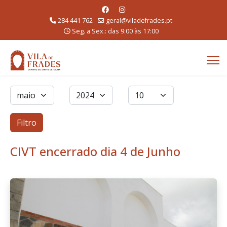
284 441 762
geral@viladefrades.pt
Seg. a Sex.: das 9:00 às 17:00
Filtros
Mês
Ano
Qtd. a exibir
Filtro
CIVT encerrado dia 4 de Junho