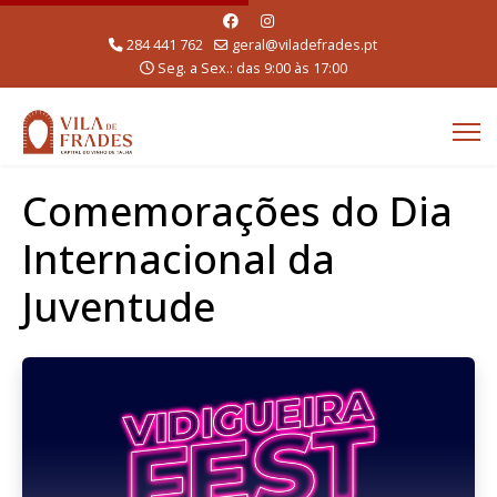
284 441 762
geral@viladefrades.pt
Seg. a Sex.: das 9:00 às 17:00
Comemorações do Dia
Internacional da
Juventude