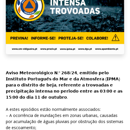
𝗔𝘃𝗶𝘀𝗼 𝗠𝗲𝘁𝗲𝗼𝗿𝗼𝗹𝗼́𝗴𝗶𝗰𝗼 𝗡.º 𝟮𝟲𝟴/𝟮𝟰, 𝗲𝗺𝗶𝘁𝗶𝗱𝗼 𝗽𝗲𝗹𝗼
𝗜𝗻𝘀𝘁𝗶𝘁𝘂𝘁𝗼 𝗣𝗼𝗿𝘁𝘂𝗴𝘂𝗲̂𝘀 𝗱𝗼 𝗠𝗮𝗿 𝗲 𝗱𝗮 𝗔𝘁𝗺𝗼𝘀𝗳𝗲𝗿𝗮 (𝗜𝗣𝗠𝗔)
𝗽𝗮𝗿𝗮 𝗼 𝗱𝗶𝘀𝘁𝗿𝗶𝘁𝗼 𝗱𝗲 𝗯𝗲𝗷𝗮, 𝗿𝗲𝗳𝗲𝗿𝗲𝗻𝘁𝗲 𝗮 𝘁𝗿𝗼𝘃𝗼𝗮𝗱𝗮𝘀 𝗲
𝗽𝗿𝗲𝗰𝗶𝗽𝗶𝘁𝗮𝗰̧𝗮̃𝗼 𝗶𝗻𝘁𝗲𝗻𝘀𝗮 𝗻𝗼 𝗽𝗲𝗿𝗶́𝗼𝗱𝗼 𝗲𝗻𝘁𝗿𝗲 𝗮𝘀 𝟬𝟯:𝟬𝟬 𝗲 𝗮𝘀
𝟭𝟱:𝟬𝟬 𝗱𝗼 𝗱𝗶𝗮 𝟭𝟭 𝗱𝗲 𝗼𝘂𝘁𝘂𝗯𝗿𝗼.
A estes episódios estão normalmente associados:
– A ocorrência de inundações em zonas urbanas, causadas
por acumulação de águas pluviais por obstrução dos sistemas
de escoamento;