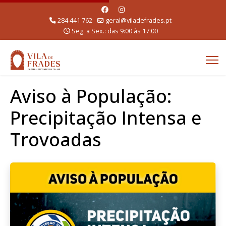
284 441 762
geral@viladefrades.pt
Seg. a Sex.: das 9:00 às 17:00
Aviso à População:
Precipitação Intensa e
Trovoadas