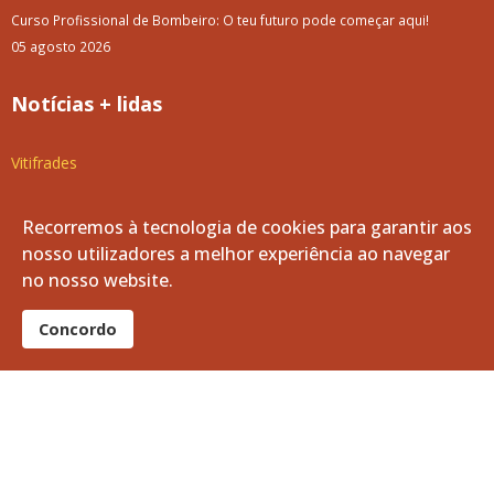
Curso Profissional de Bombeiro: O teu futuro pode começar aqui!
05 agosto 2026
Notícias + lidas
Vitifrades
Campanha de Vacinação Antirrábica
Recorremos à tecnologia de cookies para garantir aos
nosso utilizadores a melhor experiência ao navegar
Empreitada de Reabilitação das Entradas de Vila de Frades
no nosso website.
Luar d'Agosto 2025: Como foi?
Concordo
Concerto com "Os Relíquia"
Passeio para Idosos, Reformados e Pensionistas - Setúbal 2025
Luar D'Agosto 2025
Limpeza e Manutenção dos Tanques do Ribeiro da Vila