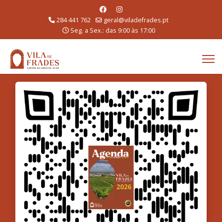
284 441 762
geral@viladefrades.pt
Seg. a Sex.: das 9:00 às 17:00