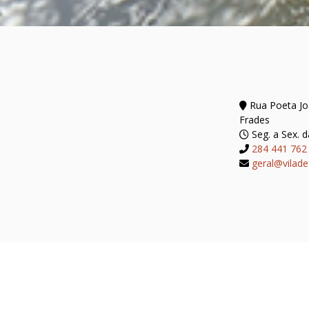
Rua Poeta Joã
Frades
Seg. a Sex. d
284 441 762
geral@vilade