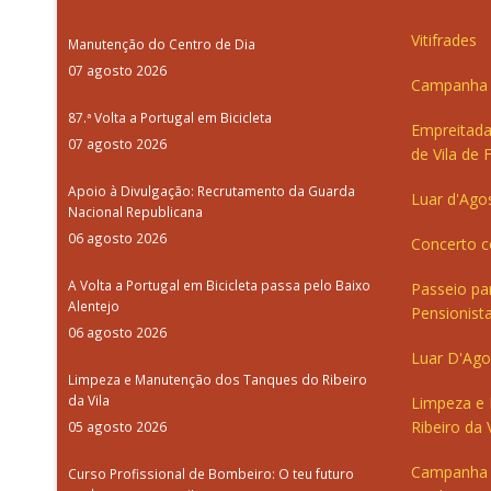
Vitifrades
Manutenção do Centro de Dia
07 agosto 2026
Campanha d
87.ª Volta a Portugal em Bicicleta
Empreitada
07 agosto 2026
de Vila de 
Apoio à Divulgação: Recrutamento da Guarda
Luar d'Ago
Nacional Republicana
06 agosto 2026
Concerto c
A Volta a Portugal em Bicicleta passa pelo Baixo
Passeio pa
Alentejo
Pensionista
06 agosto 2026
Luar D'Ago
Limpeza e Manutenção dos Tanques do Ribeiro
da Vila
Limpeza e
Ribeiro da V
05 agosto 2026
Campanha 
Curso Profissional de Bombeiro: O teu futuro