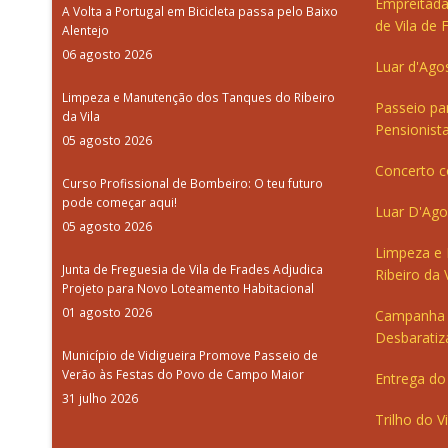
Empreitada
A Volta a Portugal em Bicicleta passa pelo Baixo
de Vila de 
Alentejo
06 agosto 2026
Luar d'Ago
Limpeza e Manutenção dos Tanques do Ribeiro
Passeio pa
da Vila
Pensionista
05 agosto 2026
Concerto c
Curso Profissional de Bombeiro: O teu futuro
pode começar aqui!
Luar D'Ago
05 agosto 2026
Limpeza e
Junta de Freguesia de Vila de Frades Adjudica
Ribeiro da V
Projeto para Novo Loteamento Habitacional
01 agosto 2026
Campanha 
Desbaratiz
Município de Vidigueira Promove Passeio de
Verão às Festas do Povo de Campo Maior
Entrega do 
31 julho 2026
Trilho do V