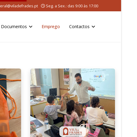
eral@viladefrades.pt
Seg. a Sex.: das 9:00 às 17:00
Documentos
Emprego
Contactos