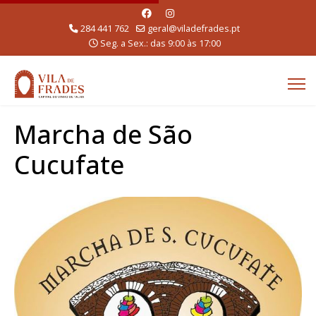
284 441 762
geral@viladefrades.pt
Seg. a Sex.: das 9:00 às 17:00
Marcha de São
Cucufate