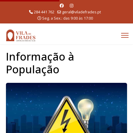
284 441 762
geral@viladefrades.pt
Seg. a Sex.: das 9:00 às 17:00
Informação à
População