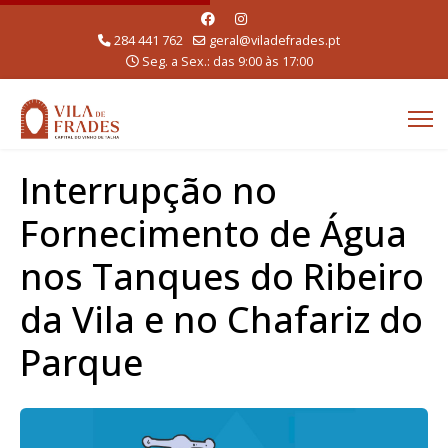
284 441 762
geral@viladefrades.pt
Seg. a Sex.: das 9:00 às 17:00
Interrupção no
Fornecimento de Água
nos Tanques do Ribeiro
da Vila e no Chafariz do
Parque