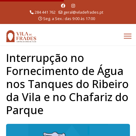
284 441 762
geral@viladefrades.pt
Seg. a Sex.: das 9:00 às 17:00
Interrupção no
Fornecimento de Água
nos Tanques do Ribeiro
da Vila e no Chafariz do
Parque